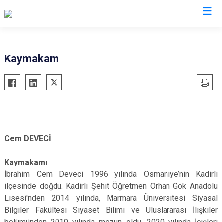
Burdur
Kaymakam
Ağlasun
Gölhisar
Altınyayla
Karamanlı
Bucak
Kemer
Çavdır
Tefenni
İbrahi
Cem DEVECİ
Çeltikçi
Yeşilova
Tefenn
Kaymakamı
İbrahim Cem Deveci 1996 yılında Osmaniye’nin Kadirli
ilçesinde doğdu. Kadirli Şehit Öğretmen Orhan Gök Anadolu
Lisesi'nden 2014 yılında, Marmara Üniversitesi Siyasal
Bilgiler Fakültesi Siyaset Bilimi ve Uluslararası İlişkiler
bölümünden 2019 yılında mezun oldu. 2020 yılında İçişleri