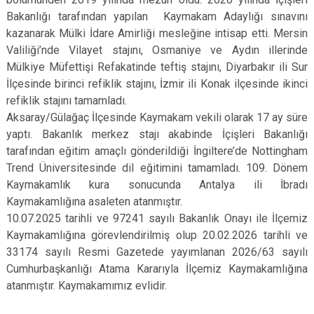
Bakanlığı tarafından yapılan Kaymakam Adaylığı sınavını
kazanarak Mülki İdare Amirliği mesleğine intisap etti. Mersin
Valiliği’nde Vilayet stajını, Osmaniye ve Aydın illerinde
Mülkiye Müfettişi Refakatinde teftiş stajını, Diyarbakır ili Sur
İlçesinde birinci refiklik stajını, İzmir ili Konak ilçesinde ikinci
refiklik stajını tamamladı.
Aksaray/Gülağaç İlçesinde Kaymakam vekili olarak 17 ay süre
yaptı. Bakanlık merkez stajı akabinde İçişleri Bakanlığı
tarafından eğitim amaçlı gönderildiği İngiltere’de Nottingham
Trend Üniversitesinde dil eğitimini tamamladı. 109. Dönem
Kaymakamlık kura sonucunda Antalya ili İbradı
Kaymakamlığına asaleten atanmıştır.
10.07.2025 tarihli ve 97241 sayılı Bakanlık Onayı ile İlçemiz
Kaymakamlığına görevlendirilmiş olup 20.02.2026 tarihli ve
33174 sayılı Resmi Gazetede yayımlanan 2026/63 sayılı
Cumhurbaşkanlığı Atama Kararıyla İlçemiz Kaymakamlığına
atanmıştır. Kaymakamımız evlidir.